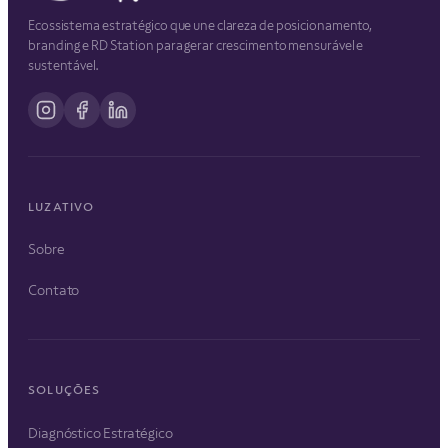
Ecossistema estratégico que une clareza de posicionamento,
branding e RD Station para gerar crescimento mensurável e
sustentável.
LUZATIVO
Sobre
Contato
SOLUÇÕES
Diagnóstico Estratégico