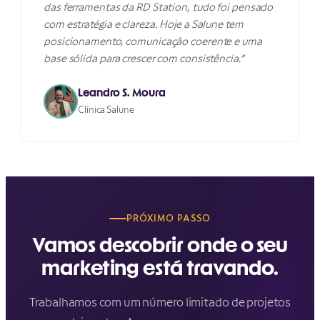
das ferramentas da RD Station, tudo foi pensado
com estratégia e clareza. Hoje a Salune tem
posicionamento, comunicação coerente e uma
base sólida para crescer com consistência.”
Leandro S. Moura
Clínica Salune
PRÓXIMO PASSO
Vamos descobrir onde o seu
marketing está travando.
Trabalhamos com um número limitado de projetos