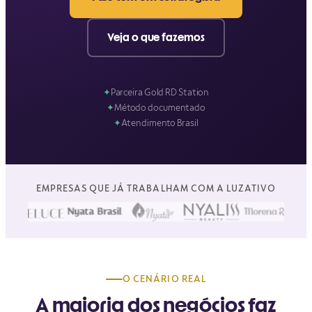
Veja o que fazemos
✦
Parceira Gold RD Station
✦
Método documentado
✦
Atendimento Brasil
EMPRESAS QUE JÁ TRABALHAM COM A LUZATIVO
O CENÁRIO REAL
A maioria dos negócios faz