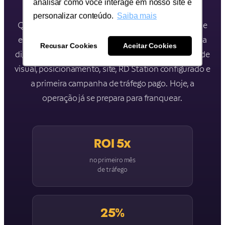
analisar como você interage em nosso site e
personalizar conteúdo.
Saiba mais
Quando o Dr. Leandro procurou a Luzativo, a Salune
era uma ideia sem nome, sem marca e sem presença
Recusar Cookies
Aceitar Cookies
digital. Em 12 meses, entregamos naming, identidade
visual, posicionamento, site, RD Station configurado e
a primeira campanha de tráfego pago. Hoje, a
operação já se prepara para franquear.
ROI 5x
no primeiro mês
de tráfego
25%