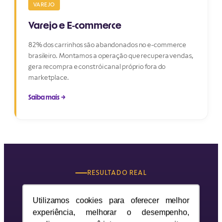
VAREJO
Varejo e E‑commerce
82% dos carrinhos são abandonados no e-commerce
brasileiro. Montamos a operação que recupera vendas,
gera recompra e constrói canal próprio fora do
marketplace.
Saiba mais →
RESULTADO REAL
Da ideia à franquia em 12
Utilizamos cookies para oferecer melhor
meses.
experiência, melhorar o desempenho,