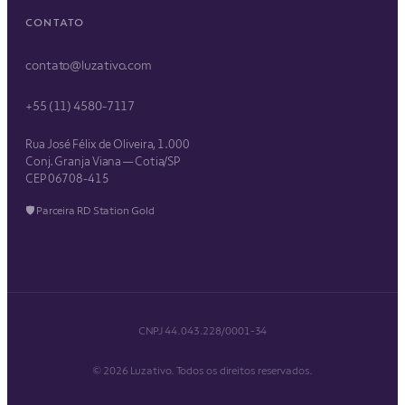
CONTATO
contato@luzativo.com
+55 (11) 4580-7117
Rua José Félix de Oliveira, 1.000
Conj. Granja Viana — Cotia/SP
CEP 06708-415
🛡 Parceira RD Station Gold
CNPJ 44.043.228/0001-34
© 2026 Luzativo. Todos os direitos reservados.