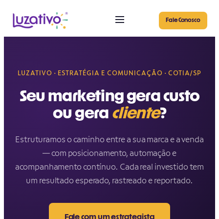
Pular
para
Fale Conosco
o
conteúdo
LUZATIVO · ESTRATÉGIA E COMUNICAÇÃO · COTIA/SP
Seu marketing gera custo
ou gera
cliente
?
Estruturamos o caminho entre a sua marca e a venda
— com posicionamento, automação e
acompanhamento contínuo. Cada real investido tem
um resultado esperado, rastreado e reportado.
Fale com um estrategista