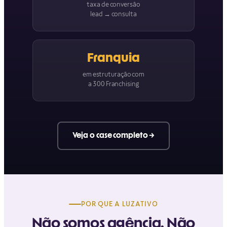
taxa de conversão
lead → consulta
Franquia
em estruturação com
a 300 Franchising
Veja o case completo →
POR QUE A LUZATIVO
Não somos agência. Não